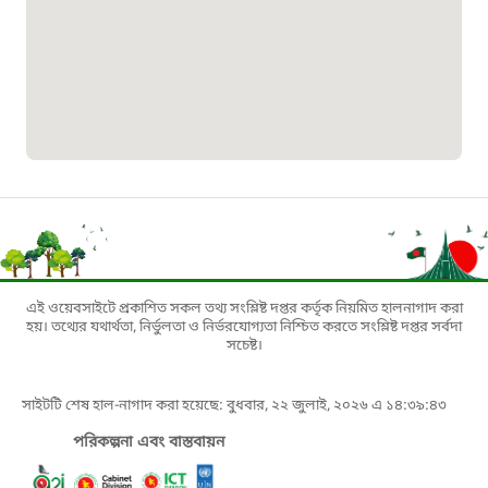
১৬১৩৫
প্রবাসী কল সেন্টার
১৬৫৭৫
ই-জিপি ইমার্জেন্সি হটলাইন
১০০
এই ওয়েবসাইটে প্রকাশিত সকল তথ্য সংশ্লিষ্ট দপ্তর কর্তৃক নিয়মিত হালনাগাদ করা
বাংলাদেশ টেলিযোগাযোগ সেবা সংক্রান্ত
হয়। তথ্যের যথার্থতা, নির্ভুলতা ও নির্ভরযোগ্যতা নিশ্চিত করতে সংশ্লিষ্ট দপ্তর সর্বদা
সচেষ্ট।
হটলাইন
সাইটটি শেষ হাল-নাগাদ করা হয়েছে: বুধবার, ২২ জুলাই, ২০২৬ এ ১৪:৩৯:৪৩
১৬৯৯৯
পরিকল্পনা এবং বাস্তবায়ন
বিদ্যুৎ বিভাগ সেবা সংক্রান্ত হটলাইন