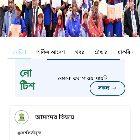
নোটিশ
অফিস আদেশ
খবর
টেন্ডার
চাকরি কর্ন
নো
কোনো তথ্য পাওয়া যায়নি।
টিশ
সকল
আমাদের বিষয়ে
কর্মকর্তাবৃন্দ