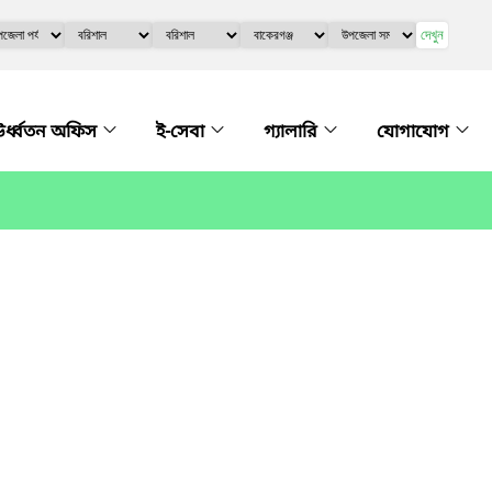
দেখুন
র্ধ্বতন অফিস
ই-সেবা
গ্যালারি
যোগাযোগ