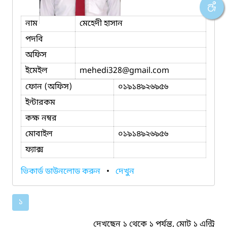
নাম
মেহেদী হাসান
পদবি
অফিস
ইমেইল
mehedi328
@gmail.com
ফোন (অফিস)
০১৯১৪৯২৬৯৫৬
ইন্টারকম
কক্ষ নম্বর
মোবাইল
০১৯১৪৯২৬৯৫৬
ফ্যাক্স
ভিকার্ড ডাউনলোড করুন
•
দেখুন
১
দেখছেন ১ থেকে ১ পর্যন্ত, মোট ১ এন্ট্রি